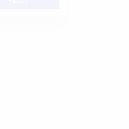
Tillad alle
at
Tønder/Løgumkloster
Elmealle 9 6240
Løgumkloster