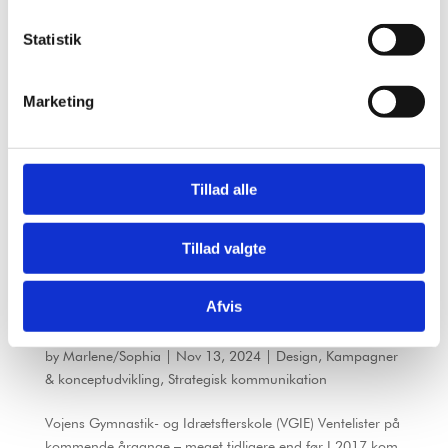
Statistik
Marketing
Tillad alle
Tillad valgte
Afvis
Vojens Gymnastik- og Idrætsefterskole (VGIE)
by
Marlene/Sophia
|
Nov 13, 2024
|
Design
,
Kampagner
& konceptudvikling
,
Strategisk kommunikation
Vojens Gymnastik- og Idrætsfterskole (VGIE) Ventelister på
kommende årgange – meget tidligere end før I 2017 kom