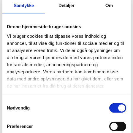
Samtykke
Detaljer
Om
Denne hjemmeside bruger cookies
Vi bruger cookies til at tilpasse vores indhold og
annoncer, til at vise dig funktioner til sociale medier og til
at analysere vores trafik. Vi deler også oplysninger om
din brug af vores hjemmeside med vores partnere inden
Fredericia Maskinmesterskole (FMS)
for sociale medier, annonceringspartnere og
by
Marlene/Sophia
|
Nov 13, 2024
|
Kampagner &
analysepartnere. Vores partnere kan kombinere disse
konceptudvikling
,
Kernefortælling & purpose
,
Public
data med andre oplysninger, du har givet dem, eller som
Affairs
,
Strategisk kommunikation
de har indsamlet fra din brug af deres tjenester.
Fredericia Maskinmesterskole Opbakning til ny
Samtykkevalg
skoleafdeling Fredericia Maskinmesterskole havde i 2021
Nødvendig
to afdelinger i henholdsvis Fredericia og Esbjerg med et
ønske om også at etablere sig i Sønderborg. I den
forbindelse varetog vi public affairs-opgaven og hjalp
Præferencer
med...