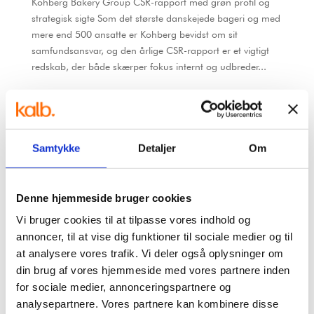
Kohberg Bakery Group CSR-rapport med grøn profil og
strategisk sigte Som det største danskejede bageri og med
mere end 500 ansatte er Kohberg bevidst om sit
samfundsansvar, og den årlige CSR-rapport er et vigtigt
redskab, der både skærper fokus internt og udbreder...
Search
Samtykke
Detaljer
Om
Recent Posts
Masker i Marsken
Denne hjemmeside bruger cookies
N.T. Bolig Pavillon
Vi bruger cookies til at tilpasse vores indhold og
Klosterbiler
annoncer, til at vise dig funktioner til sociale medier og til
Fredericia Maskinmesterskole (FMS)
at analysere vores trafik. Vi deler også oplysninger om
din brug af vores hjemmeside med vores partnere inden
Vojens Gymnastik- og Idrætsefterskole (VGIE)
for sociale medier, annonceringspartnere og
analysepartnere. Vores partnere kan kombinere disse
Recent Comments