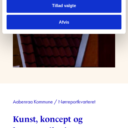
Tillad valgte
Afvis
Aabenraa Kommune / Nørreportkvarteret
Kunst, koncept og