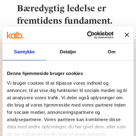
Bæredygtig ledelse er
fremtidens fundament.
Samtykke
Detaljer
Om
Kan du lede din virksomhed ind i den grønne
omstilling?
Denne hjemmeside bruger cookies
Vi bruger cookies til at tilpasse vores indhold og
Virkelig bæredygtighed
annoncer, til at vise dig funktioner til sociale medier og til
starter med vision og mod til
at analysere vores trafik. Vi deler også oplysninger om
din brug af vores hjemmeside med vores partnere inden
at handle.
for sociale medier, annonceringspartnere og
analysepartnere. Vores partnere kan kombinere disse
Bæredygtig ledelse er nøglen til langsigtet
data med andre oplysninger, du har givet dem, eller som
de har indsamlet fra din brug af deres tjenester.
succes, hvor vækst går hånd i hånd med ansvar