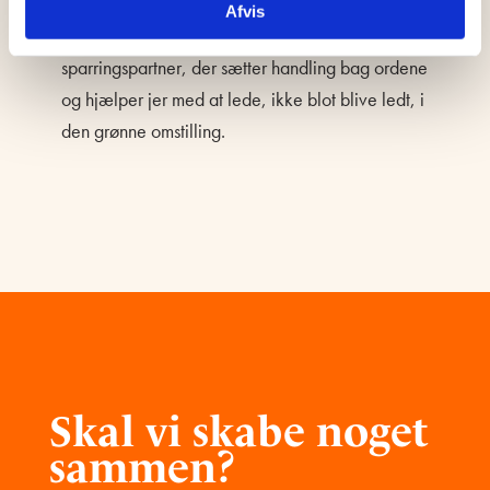
en drivkraft for vækst og forandring. Med os som
Afvis
rådgivere får I mere end støtte – I får en
sparringspartner, der sætter handling bag ordene
og hjælper jer med at lede, ikke blot blive ledt, i
den grønne omstilling.
Skal vi skabe noget
sammen?