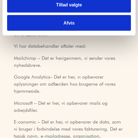
udelukkende brugt af Kalb. De bliver ikke
Tillad valgte
videregivet til tredjeparter.
Vi har databehandleraftaler med eksterne
Afvis
databehandlere, hvor data, som vi indsamler, kan
blive opbevaret.
Vi har databehandler aftaler med:
Mailchimp – Det er herigennem, vi sender vores
nyhedsbreve.
Google Analytics– Det er her, vi opbevarer
oplysninger om adfærden hos brugerne af vores
hjemmeside.
Microsoft – Det er her, vi opbevarer mails og
arbejdsfiler.
E-conomic – Det er her, vi opbevarer de data, som
vi bruger i forbindelse med vores fakturering. Det er
typisk navn, e-mailadresse, organisation,