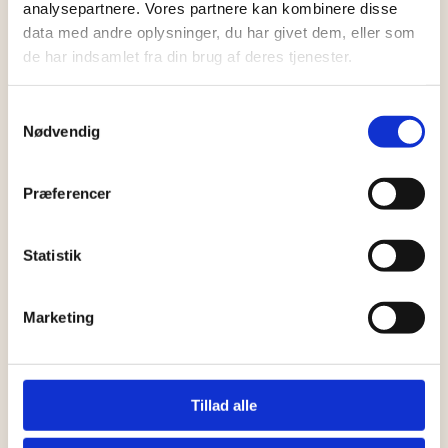
analysepartnere. Vores partnere kan kombinere disse
De data, vi indsamler om dig, når du beder om en
data med andre oplysninger, du har givet dem, eller som
af vores e-bøger, bliver kun brugt til at sende dig e-
de har indsamlet fra din brug af deres tjenester.
bogen.
Samtykkevalg
De data, vi indsamler om dig, når du er kunde hos
Nødvendig
os, bruger vi i vores kommunikation og
markedsføring til at udføre de opgaver, som du har
købt af os, og til at sende dig fakturaer.
Præferencer
De data, vi indsamler om dig, når du har bedt om
et tilbud, bliver brugt til at sende dig det
Statistik
pågældende tilbud eller ringe til dig.
De data, vi indsamler på vores website, bruger vi til
Marketing
statistik over kundetyper og til at se, hvor vores
brugere kommer fra.
3.4 Hvem har adgang til de data, vi indsamler?
Tillad alle
De data, som vi indsamler om dig, bliver