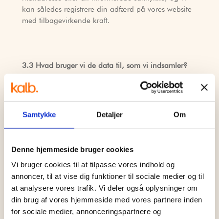
kan således registrere din adfærd på vores website
med tilbagevirkende kraft.
3.3 Hvad bruger vi de data til, som vi indsamler?
De data, vi indsamler, bruger vi for at få et mere
kvalificeret billede af dig og vores andre kunder og
potentielle kunder.
Samtykke
Detaljer
Om
De data, vi indsamler om dig gennem
nyhedsbrevet, bruger vi kun til at sende dig vores
nyhedsbrev. Efter du har afgivet dine personlige
Denne hjemmeside bruger cookies
oplysninger, vil vi automatisk indsamle mere viden
Vi bruger cookies til at tilpasse vores indhold og
om dig, når du interagerer med nyhedsbrevet. Din
annoncer, til at vise dig funktioner til sociale medier og til
interaktion dækker blandt andet over åbning af og
at analysere vores trafik. Vi deler også oplysninger om
klik i vores nyhedsbreve. Det bruger vi til at se,
din brug af vores hjemmeside med vores partnere inden
hvilket indhold der interesserer vores læsere. De
for sociale medier, annonceringspartnere og
bliver ikke brugt i andre sammenhænge.